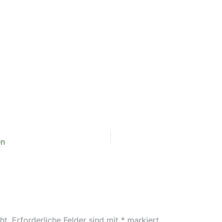
en
ht.
Erforderliche Felder sind mit
*
markiert