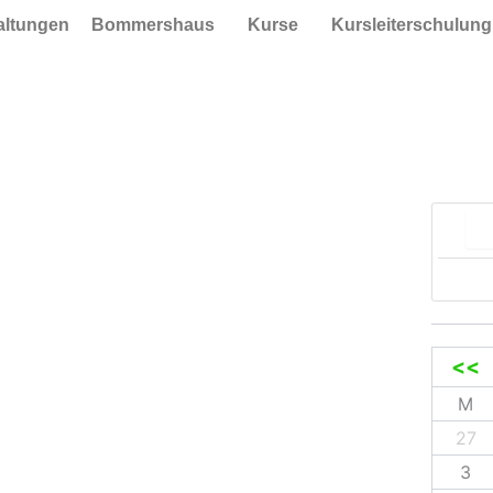
taltungen
Bommershaus
Kurse
Kursleiterschulung
Suc
<<
M
27
3