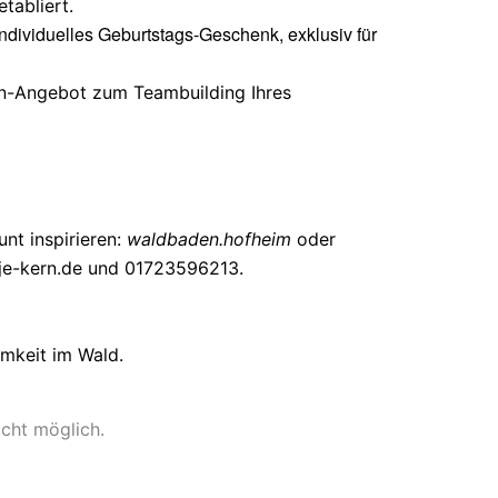
etabliert.
dividuelles Geburtstags-Geschenk, exklusiv für
en-Angebot zum Teambuilding Ihres
nt inspirieren:
waldbaden.hofheim
oder
je-kern.de
und 01723596213.
amkeit im Wald.
icht möglich.