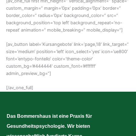
[av_one_full first min_height=“ vertical_alignment=“ space=“
custom_margin=“ margin=’0px‘ padding=’0px‘ border=“
border_color=“ radius=’0px‘ background_color=“ src=“
background_position=’top left‘ background_repeat=’no-
repeat‘ animation=“ mobile_breaking=“ mobile_display=“]
[av_button label=’Kursangebote‘ link=’page,18′ link_target=“
size=’medium‘ position=’left‘ icon_select=’yes‘ icon=’ue800′
font=’entypo-fontello‘ color=’theme-color‘
custom_bg=’#444444′ custom_font=’#ffffff‘
admin_preview_bg=“]
[/av_one_full]
Das Bommershaus ist eine Praxis für
Gesundheitspsychologie. Wir bieten