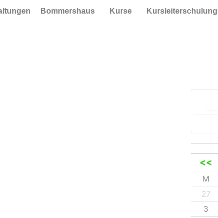
taltungen
Bommershaus
Kurse
Kursleiterschulung
Suc
<<
M
27
3