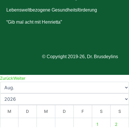
Lebensweltbezogene Gesundheitsförderung
“Gib mal acht mit Henrietta”
© Copyright 2019-26, Dr. Brusdeylins
Zurück
Weiter
M
D
M
D
F
S
S
1
2