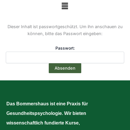
Menü
Zum Inhalt springen
Dieser Inhalt ist passwortgeschützt. Um ihn anschauen zu
können, bitte das Passwort eingeben:
Passwort:
Das Bommershaus ist eine Praxis für
Gesundheitspsychologie. Wir bieten
wissenschaftlich fundierte Kurse,