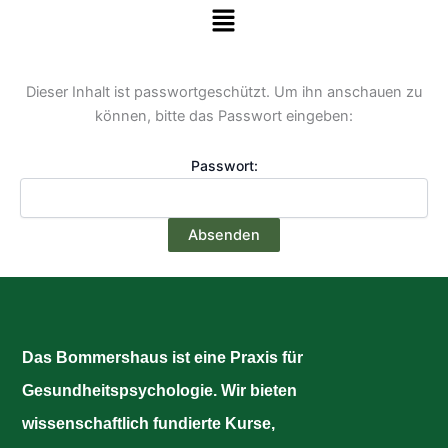
Menü
Zum Inhalt springen
Dieser Inhalt ist passwortgeschützt. Um ihn anschauen zu
können, bitte das Passwort eingeben:
Passwort:
Das Bommershaus ist eine Praxis für
Gesundheitspsychologie. Wir bieten
wissenschaftlich fundierte Kurse,