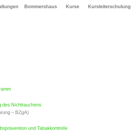
taltungen
Bommershaus
Kurse
Kursleiterschulung
gramm
g des Nichtrauchens
lärung – BZgA)
bsprävention und Tabakkontrolle