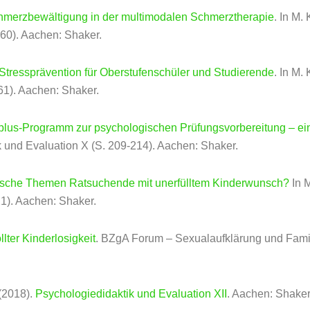
merzbewältigung in der multimodalen Schmerztherapie
. In M.
260). Aachen: Shaker.
tressprävention für Oberstufenschüler und Studierende
. In M.
61). Aachen: Shaker.
us-Programm zur psychologischen Prüfungsvorbereitung – ein 
 und Evaluation X (S. 209-214). Aachen: Shaker.
ische Themen Ratsuchende mit unerfülltem Kinderwunsch?
In M
1). Aachen: Shaker.
ter Kinderlosigkeit
.
BZgA Forum – Sexualaufklärung und Fami
 (2018).
Psychologiedidaktik und Evaluation XII
. Aachen: Shaker