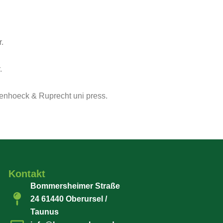
r.
.
ndenhoeck & Ruprecht uni press.
Kontakt
Bommersheimer Straße
24 61440 Oberursel /
Taunus